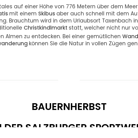
tales auf einer Höhe von 776 Metern über dem Meer.
atis
mit einem
Skibus
aber auch schnell mit dem Aut
ng. Brauchtum wird in dem Urlaubsort Taxenbach i
itionelle
Christkindlmarkt
statt, welcher nicht nur v
n Almen zu entdecken. Bei einer gemütlichen
Wand
wanderung
können Sie die Natur in vollen Zügen gen
BAUERNHERBST
N DER SALZBURGER SPORTWE