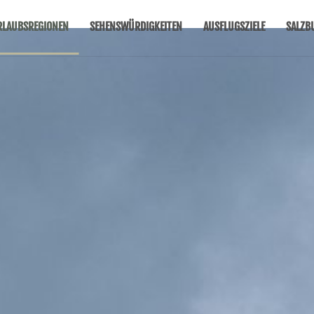
RLAUBSREGIONEN
SEHENSWÜRDIGKEITEN
AUSFLUGSZIELE
SALZB