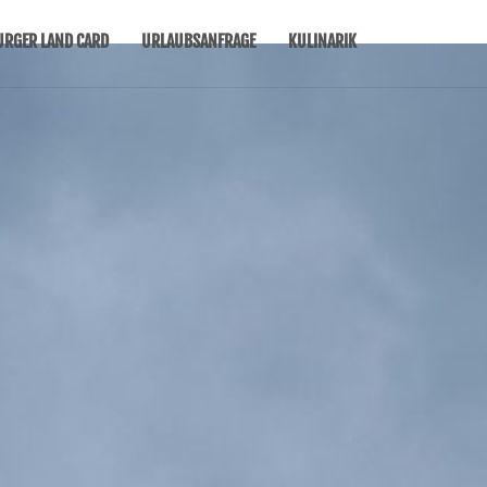
URGER LAND CARD
URLAUBSANFRAGE
KULINARIK