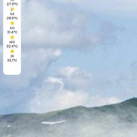
27.3°C
SA
28.6°C
SO
31.4°C
MO
32.4°C
DI
32.1°C