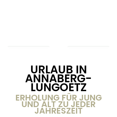
URLAUB IN
ANNABERG-
LUNGOETZ
ERHOLUNG FÜR JUNG
UND ALT ZU JEDER
JAHRESZEIT