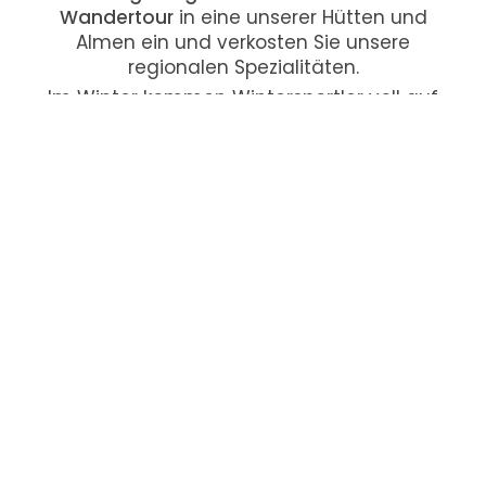
Wandertour
in eine unserer Hütten und
Almen ein und verkosten Sie unsere
regionalen Spezialitäten.
Im Winter kommen Wintersportler voll auf
ihre Kosten. Im
Skigebiet Dachstein-West
stehen 142 Kilometer Alpinabfahrt und 215
Kilometer
Langlaufloipe
zur Verfügung. Auf
Grund der zahlreichen Sonnentage im
Tennengau werden die Sonnenstrahlen
nicht zu gering kommen.