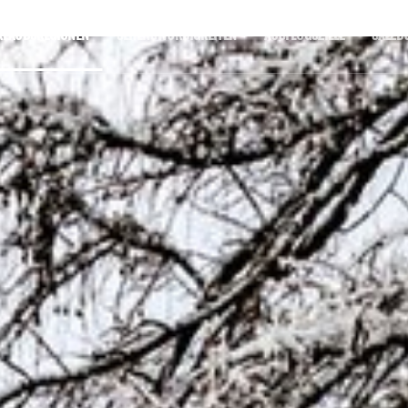
RLAUBSREGIONEN
SEHENSWÜRDIGKEITEN
AUSFLUGSZIELE
SALZB