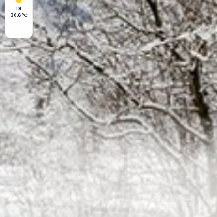
DI
30.6°C