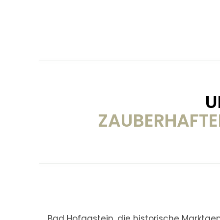
U
ZAUBERHAFTE
Bad Hofgastein, die historische Marktg