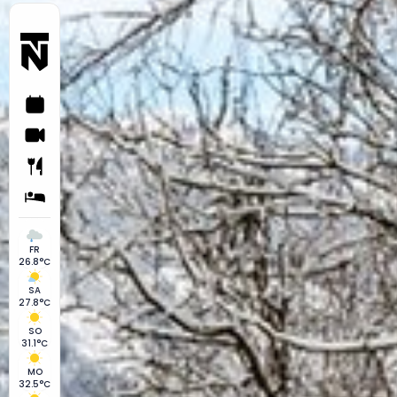
FR
26.8°C
SA
27.8°C
SO
31.1°C
MO
32.5°C