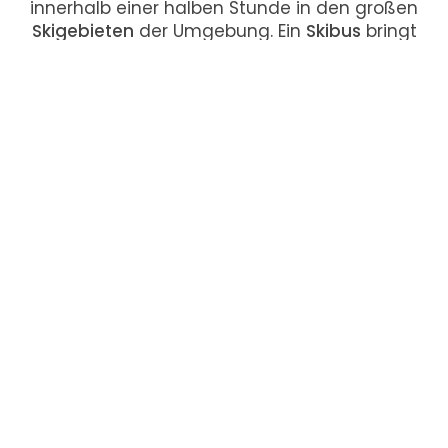
innerhalb einer halben Stunde in den großen
Skigebieten
der Umgebung. Ein
Skibus
bringt
Sie zu dem nahegelegenen
Skigebiet
Dachstein West
. In
Kuchl
können Sie
Eisstockschießen
,
Eislaufen
,
Langlaufen
,
Pferdekutschenfahren
und sogar einer
Rodelpartie
steht nichts im Wege.
NEU AUF SALZBURGER-
LAND.CO