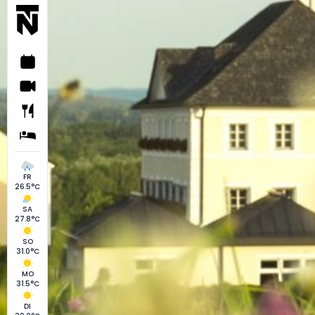
FR
26.5°C
SA
27.8°C
SO
31.0°C
MO
31.5°C
DI