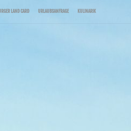
URGER LAND CARD
URLAUBSANFRAGE
KULINARIK