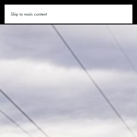
SALZBURGER-LAND.CO
Skip to main content