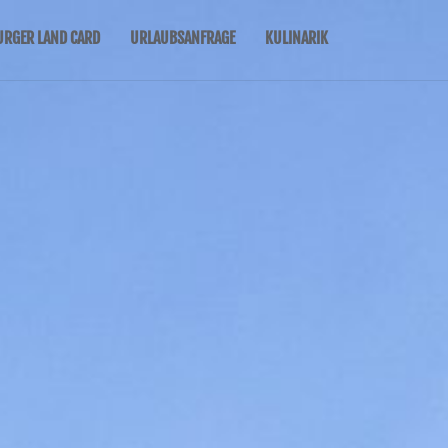
URGER LAND CARD
URLAUBSANFRAGE
KULINARIK