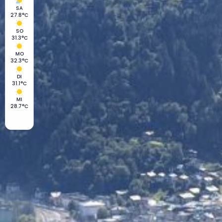
SA
27.8°C
SO
31.3°C
MO
32.3°C
DI
31.1°C
MI
28.7°C